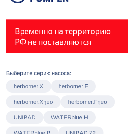
Временно на территорию
РФ не поставляются
Выберите серию насоса:
herborner.X
herborner.F
herborner.Xηeo
herborner.Fηeo
UNIBAD
WATERblue H
WATERblue B
UNIBAD 72